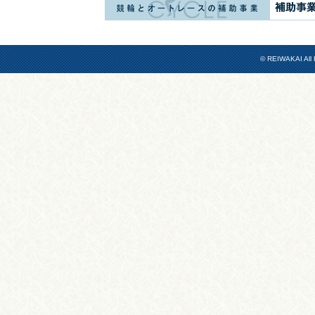
© REIWAKAI All 