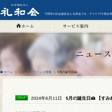
下関市の社会福祉法人 礼和会です。デイケア/サ高住/
ニュース・イベント情報
5月の誕生日🍰
ホーム
2024年6月11日
5月の誕生日🍰 【す