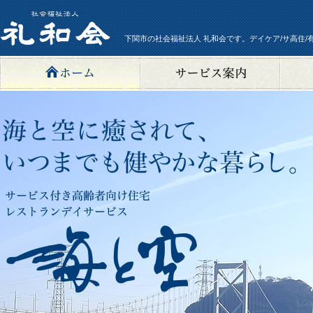
下関市の社会福祉法人 礼和会です。デイケア/サ高住/