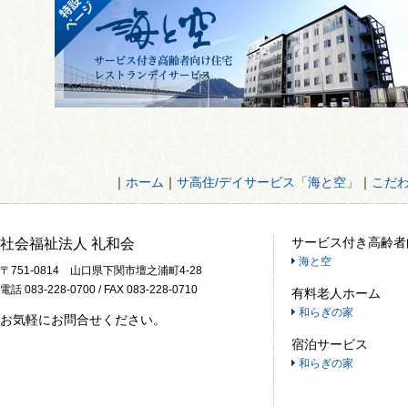
｜
ホーム
｜
サ高住/デイサービス「海と空」
｜
こだ
サービス付き高齢者
社会福祉法人 礼和会
海と空
〒751-0814 山口県下関市壇之浦町4-28
電話 083-228-0700 / FAX 083-228-0710
有料老人ホーム
和らぎの家
お気軽にお問合せください。
宿泊サービス
和らぎの家