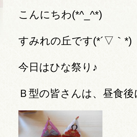
こんにちわ(*^_^*)
すみれの丘です(*´▽｀*)
今日はひな祭り♪
Ｂ型の皆さんは、昼食後