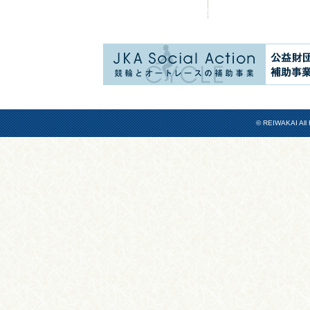
© REIWAKAI All 