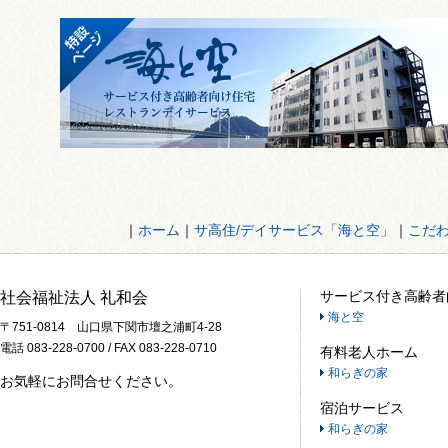
｜
ホーム
｜
サ高住/デイサービス「海と空」
｜
こだ
サービス付き高齢者
社会福祉法人 礼和会
海と空
〒751-0814 山口県下関市壇之浦町4-28
電話 083-228-0700 / FAX 083-228-0710
有料老人ホーム
和らぎの家
お気軽にお問合せください。
宿泊サービス
和らぎの家