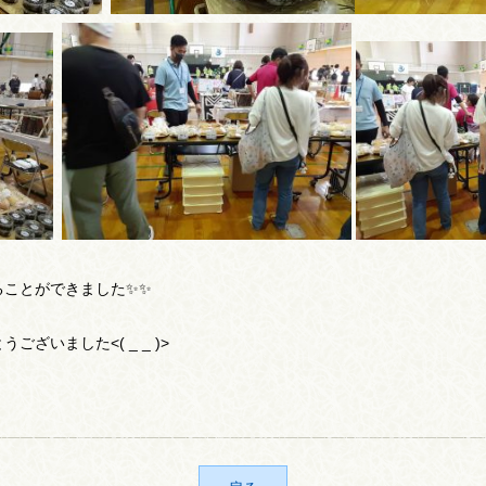
ることができました✨✨
ざいました<( _ _ )>