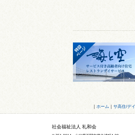
｜
ホーム
｜
サ高住/デ
社会福祉法人 礼和会