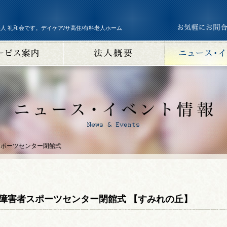
人 礼和会です。デイケア/サ高住/有料老人ホーム
スポーツセンター閉館式
障害者スポーツセンター閉館式 【すみれの丘】