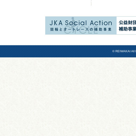
© REIWAKAI All 