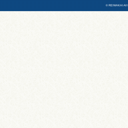
© REIWAKAI All 