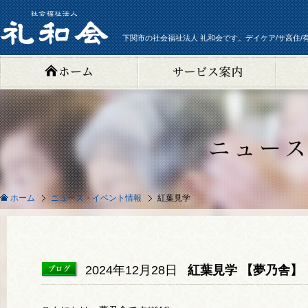
下関市の社会福祉法人 礼和会です。デイケア/サ高住/
ニュース・イベント情報
紅葉見学
ホーム
2024年12月28日
紅葉見学 【夢乃舎】