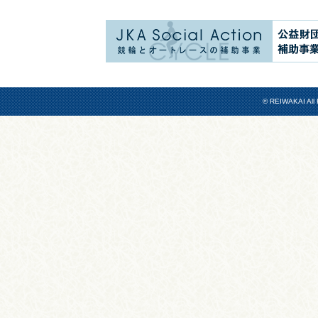
© REIWAKAI All 