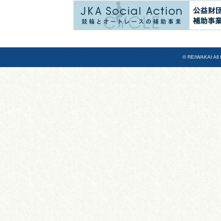
© REIWAKAI All 