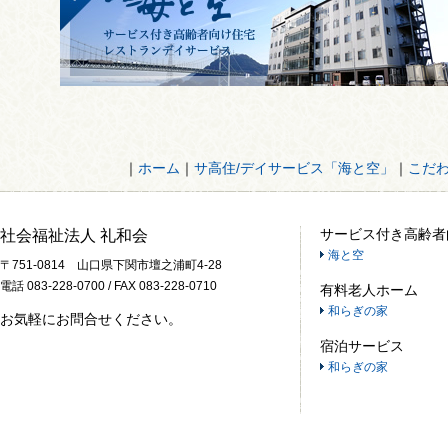
｜
ホーム
｜
サ高住/デイサービス「海と空」
｜
こだ
サービス付き高齢者
社会福祉法人 礼和会
海と空
〒751-0814 山口県下関市壇之浦町4-28
電話 083-228-0700 / FAX 083-228-0710
有料老人ホーム
和らぎの家
お気軽にお問合せください。
宿泊サービス
和らぎの家