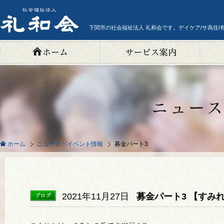
下関市の社会福祉法人 礼和会です。デイケア/サ高住/
ニュース・イベント情報
募金パート3
ホーム
2021年11月27日
募金パート3 【すみ