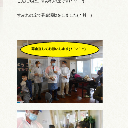
こんにちは。すみれの丘です(*´▽｀*)
すみれの丘で募金活動をしました( *´艸｀)