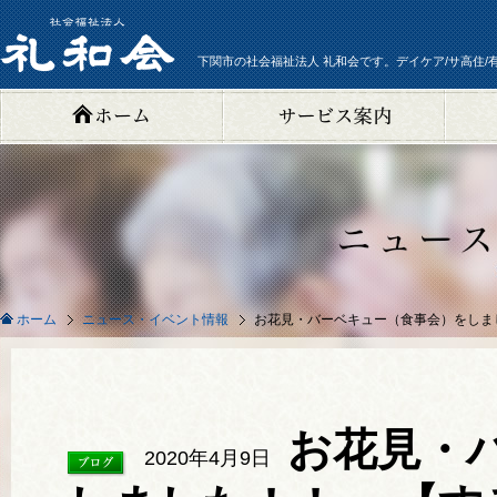
下関市の社会福祉法人 礼和会です。デイケア/サ高住/
ニュース・イベント情報
お花見・バーベキュー（食事会）をしま
ホーム
お花見・
2020年4月9日