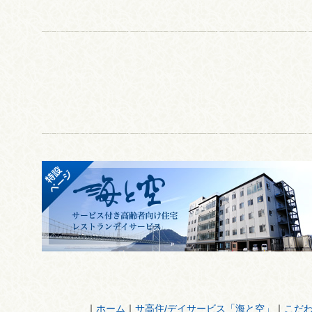
｜
ホーム
｜
サ高住/デイサービス「海と空」
｜
こだ