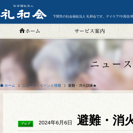
下関市の社会福祉法人 礼和会です。デイケア/サ高住/
ニュース・イベント情報
避難・消火訓練🔥
ホーム
避難・消火
2024年6月6日