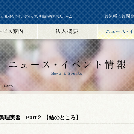
人 礼和会です。デイケア/サ高住/有料老人ホーム
Part２
調理実習 Part２ 【結のところ】