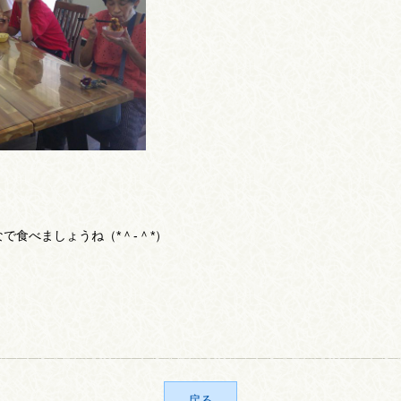
で食べましょうね（*＾-＾*）
戻る