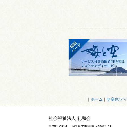
｜
ホーム
｜
サ高住/デ
社会福祉法人 礼和会
〒751-0814 山口県下関市壇之浦町4-28