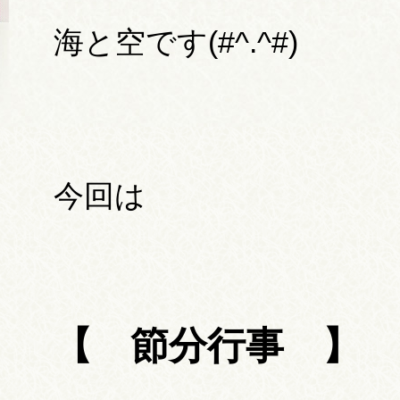
海と空です(#^.^#)
今回は
【 節分行事 】