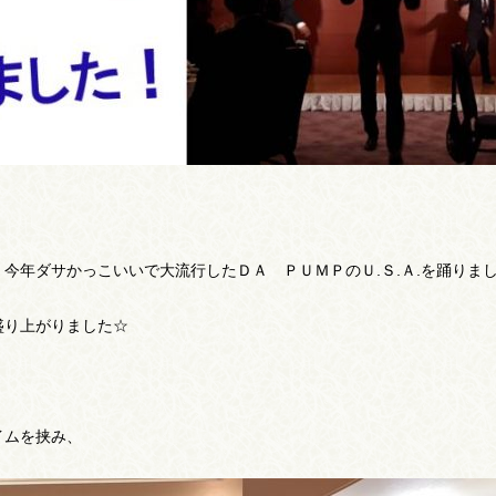
今年ダサかっこいいで大流行したＤＡ ＰＵＭＰのＵ.Ｓ.Ａ.を踊りま
盛り上がりました☆
イムを挟み、