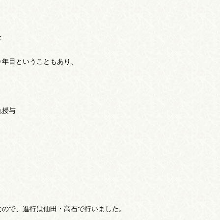
た
０年目ということもあり、
れ授与
！
なので、進行は仙田・高石で行いました。