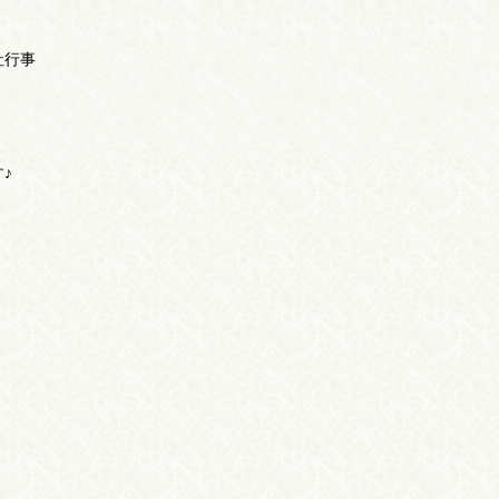
社行事
♪