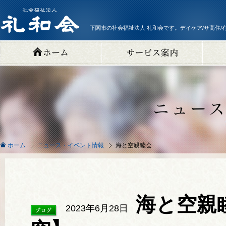
下関市の社会福祉法人 礼和会です。デイケア/サ高住/
ニュース・イベント情報
海と空親睦会
ホーム
海と空親
2023年6月28日