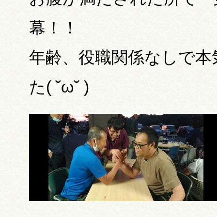
幕！！
年齢、役職関係なしで本
た( ˘ω˘ )