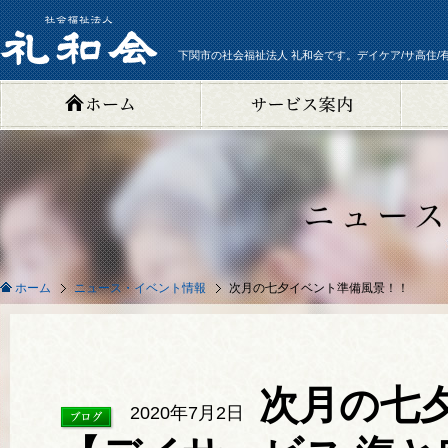
下関市の社会福祉法人 礼和会です。デイケア/サ高住/
ニュース・イベント情報
次月の七夕イベント準備風景！！
ホーム
次月の七
2020年7月2日