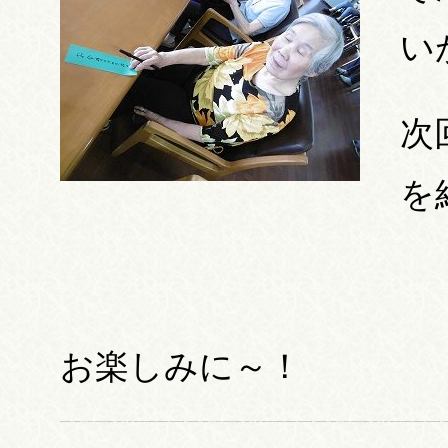
い
次
を
お楽しみに～！