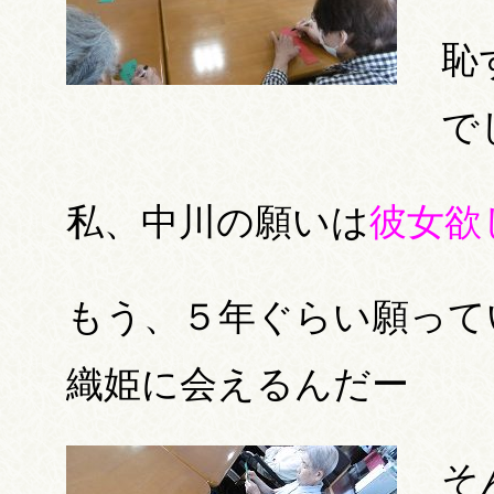
恥
で
私、中川の願いは
彼女欲
もう、５年ぐらい願って
織姫に会えるんだー
そ