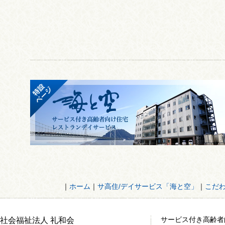
｜
ホーム
｜
サ高住/デイサービス「海と空」
｜
こだ
サービス付き高齢者
社会福祉法人 礼和会