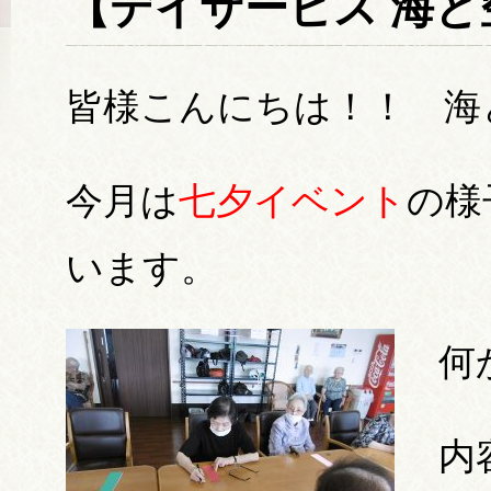
【デイサービス 海と
皆様こんにちは！！ 海
今月は
七夕イベント
の様
います。
何
内