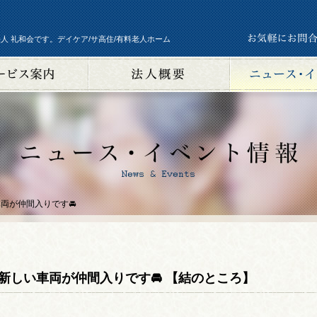
人 礼和会です。デイケア/サ高住/有料老人ホーム
両が仲間入りです🚘
新しい車両が仲間入りです🚘 【結のところ】