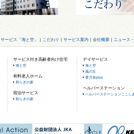
イサービス「海と空」
｜
こだわり
｜
サービス案内
｜
会社概要
｜
ニュース
サービス付き高齢者向け住宅
デイサービス
海と空
海と空
風の丘
有料老人ホーム
夢乃舎plus
和らぎの家
ヘルパーステーション
宿泊サービス
ヘルパーステーションここし
和らぎの家