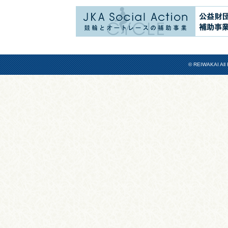
© REIWAKAI All 