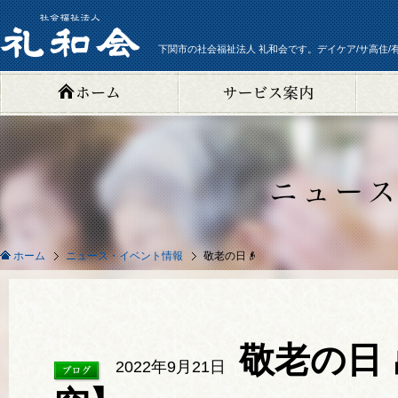
下関市の社会福祉法人 礼和会です。デイケア/サ高住/
ニュース・イベント情報
敬老の日👴
ホーム
敬老の日
2022年9月21日