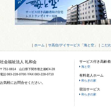
｜
ホーム
｜
サ高住/デイサービス「海と空」
｜
こだ
サービス付き高齢者
社会福祉法人 礼和会
海と空
〒751-0814 山口県下関市壇之浦町4-28
電話 083-228-0700 / FAX 083-228-0710
有料老人ホーム
和らぎの家
お気軽にお問合せください。
宿泊サービス
和らぎの家