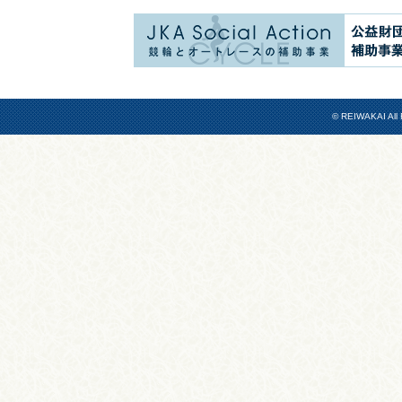
© REIWAKAI All 