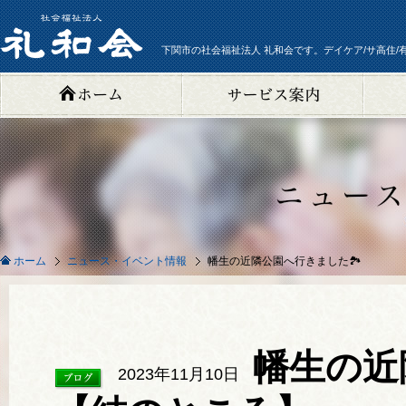
下関市の社会福祉法人 礼和会です。デイケア/サ高住/
ニュース・イベント情報
幡生の近隣公園へ行きました🏞
ホーム
幡生の近
2023年11月10日