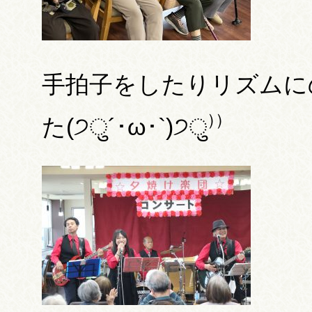
手拍子をしたりリズムに
た(੭ु´･ω･`)੭ु⁾⁾