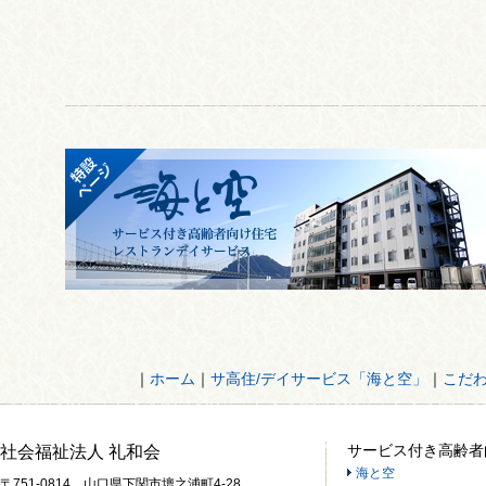
｜
ホーム
｜
サ高住/デイサービス「海と空」
｜
こだ
サービス付き高齢者
社会福祉法人 礼和会
海と空
〒751-0814 山口県下関市壇之浦町4-28