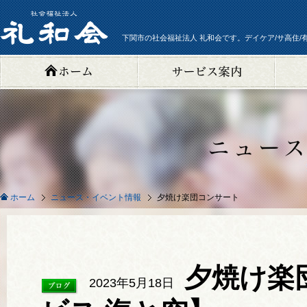
下関市の社会福祉法人 礼和会です。デイケア/サ高住/
ニュース・イベント情報
夕焼け楽団コンサート
ホーム
夕焼け楽
2023年5月18日