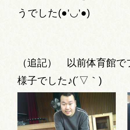
うでした(●’◡’●)
（追記） 以前体育館で
様子でした♪(´▽｀)