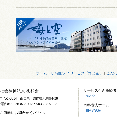
｜
ホーム
｜
サ高住/デイサービス「海と空」
｜
こだ
サービス付き高齢者
社会福祉法人 礼和会
海と空
〒751-0814 山口県下関市壇之浦町4-28
電話 083-228-0700 / FAX 083-228-0710
有料老人ホーム
和らぎの家
お気軽にお問合せください。