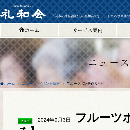
下関市の社会福祉法人 礼和会です。デイケア/サ高住/
ニュース・イベント情報
フルーツポンチ作り✨✨
ホーム
フルーツ
2024年9月3日