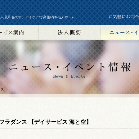
人 礼和会です。デイケア/サ高住/有料老人ホーム
ンス
フラダンス 【デイサービス 海と空】