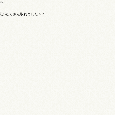
た。
真がたくさん取れました＾＾