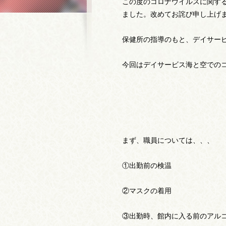
この度のコロナウイルスに関す
ました。改めてお詫び申し上げ
保健所の指導のもと、デイサー
今回はデイサービス海と空での
まず、職員については、、、
①出勤前の検温
②マスクの着用
③出勤時、館内に入る前のアル