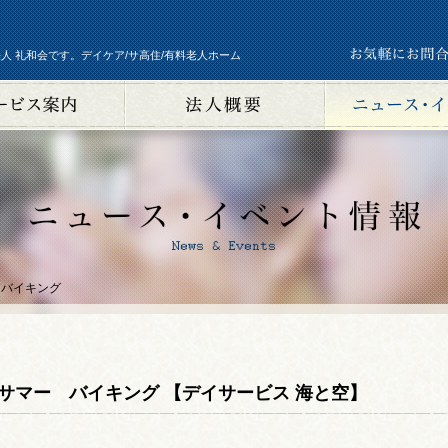
人 礼和会です。デイケア/サ高住/有料老人ホーム
 バイキング
サマー バイキング 【デイサービス 海と空】