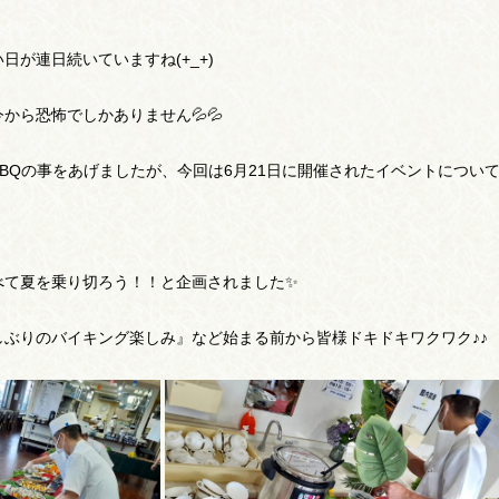
が連日続いていますね(+_+)
から恐怖でしかありません💦💦
BQの事をあげましたが、今回は6月21日に開催されたイベントについ
』
べて夏を乗り切ろう！！と企画されました✨
ぶりのバイキング楽しみ』など始まる前から皆様ドキドキワクワク♪♪