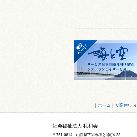
｜
ホーム
｜
サ高住/デ
社会福祉法人 礼和会
〒751-0814 山口県下関市壇之浦町4-28