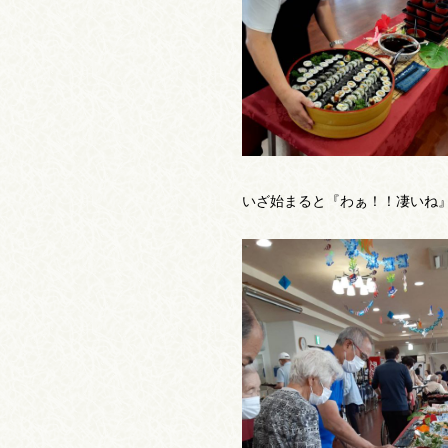
いざ始まると『わぁ！！凄いね』