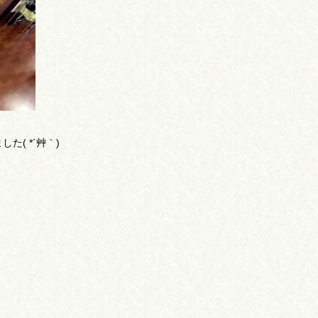
( *´艸｀)