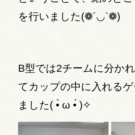
を行いました(❁´◡`❁)
B型では2チームに分か
てカップの中に入れるゲ
ました( •̀ ω •́ )✧