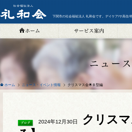
下関市の社会福祉法人 礼和会です。デイケア/サ高住/
ニュース・イベント情報
クリスマス会🌟Ｂ型編
ホーム
クリスマ
2024年12月30日