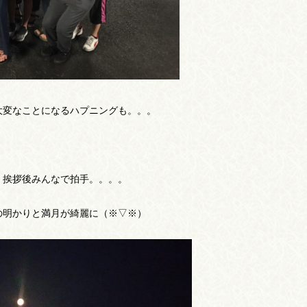
大変なことになるハプニングも。。。
。挨拶後みんなで拍手。。。。
の明かりと満月が綺麗に（※▽※）