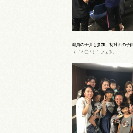
職員の子供も参加。初対面の子
（（＾〇＾））ノ∠※。