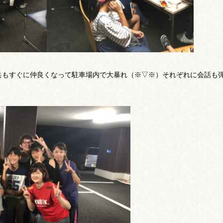
供もすぐに仲良くなって駐車場内で大暴れ（※▽※）それぞれに会話も