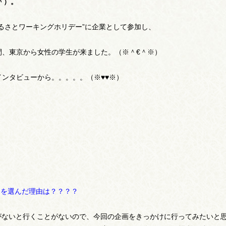
＾）。
るさとワーキングホリデー”に企業として参加し、
間、東京から女性の学生が来ました。（※＾€＾※）
ンタビューから。。。。。（※♥♥※）
をを選んだ理由は？？？？
会がないと行くことがないので、今回の企画をきっかけに行ってみたいと