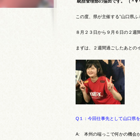
統括管理部の窪田です。 （＾∀
この度、県が主催する”山口県ふ
８月２３日から９月６日の２週
まずは、２週間過ごしたあとのイ
Q１：今回仕事先として山口県
A: 本州の端っこで何かの機