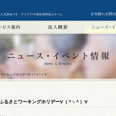
人 礼和会です。デイケア/サ高住/有料老人ホーム
ワーキングホリデーV（＾○＾）V
ふるさとワーキングホリデーV（＾○＾）V