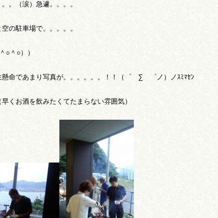
。。。（涙）急遽。。。。
と空の駐車場で。。。。。
＾○＾○））
懸命であまり写真が。。。。。。！！（゜ ∑ ゜ノ）ノｽﾐﾏｾﾝ
（早くお酒を飲みたくてたまらない雰囲気）