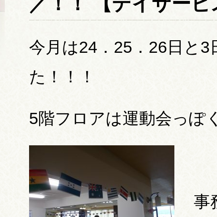
／！！ 【デイサービ
今月は24．25．26日と
た！！！
5階フロアは運動会っぽ
事