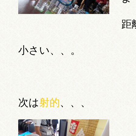
距
小さい、、。
次は
射的
、、、