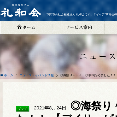
下関市の社会福祉法人 礼和会です。デイケア/サ高住/
ニュース・イベント情報
◎海祭り＾ー＾ ◎卓球始めました！！
ホーム
◎海祭り
2021年8月24日