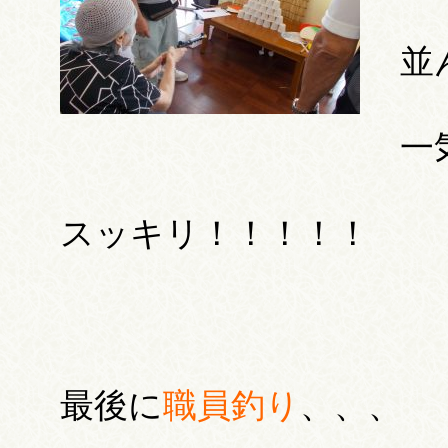
並
一
スッキリ！！！！！
最後に
職員釣り
、、、