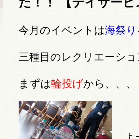
た！！ 【デイサービ
今月のイベントは
海祭り
三種目のレクリエーショ
まずは
輪投げ
から、、、
よ