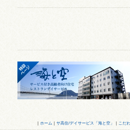
｜
ホーム
｜
サ高住/デイサービス「海と空」
｜
こだ