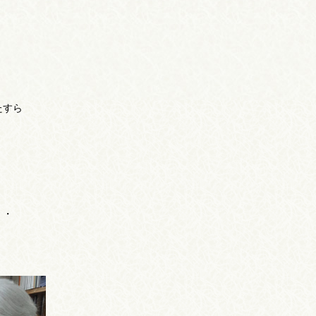
たすら
・・