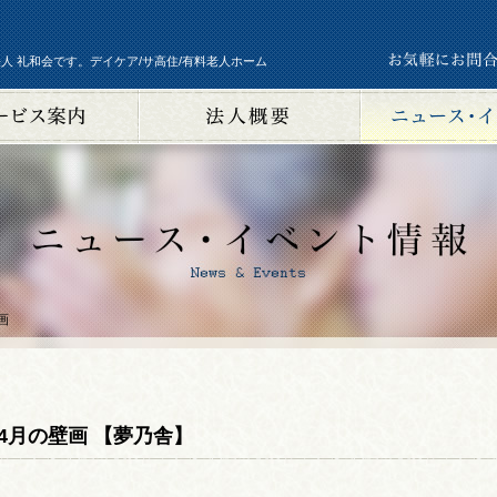
人 礼和会です。デイケア/サ高住/有料老人ホーム
画
4月の壁画 【夢乃舎】