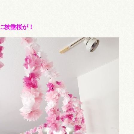
に枝垂桜が！