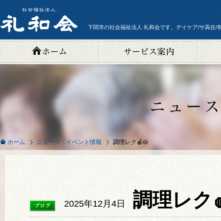
下関市の社会福祉法人 礼和会です。デイケア/サ高住/
ニュース・イベント情報
調理レク🍎🥧
ホーム
調理レク
2025年12月4日