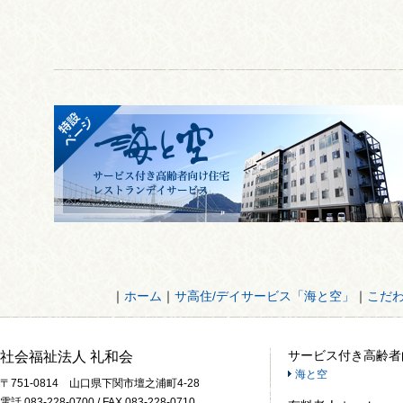
｜
ホーム
｜
サ高住/デイサービス「海と空」
｜
こだ
サービス付き高齢者
社会福祉法人 礼和会
海と空
〒751-0814 山口県下関市壇之浦町4-28
電話 083-228-0700 / FAX 083-228-0710