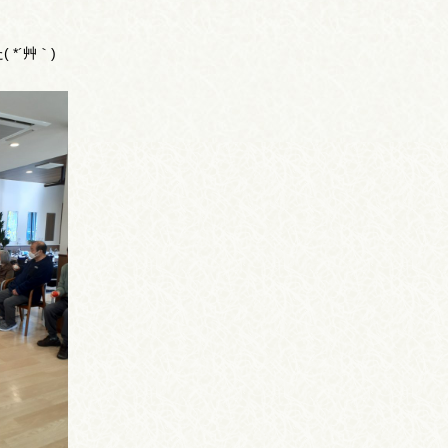
*´艸｀)