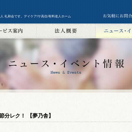
人 礼和会です。デイケア/サ高住/有料老人ホーム
ク！
節分レク！ 【夢乃舎】