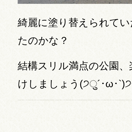
綺麗に塗り替えられてい
たのかな？
結構スリル満点の公園、
けしましょう(੭ु´･ω･`)੭