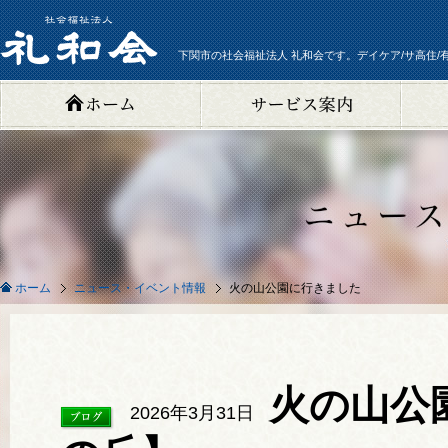
下関市の社会福祉法人 礼和会です。デイケア/サ高住/
ニュース・イベント情報
火の山公園に行きました
ホーム
火の山公
2026年3月31日