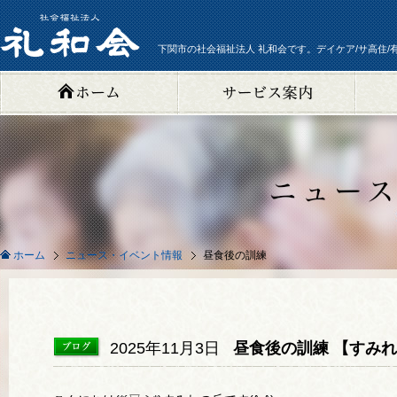
下関市の社会福祉法人 礼和会です。デイケア/サ高住/
ニュース・イベント情報
昼食後の訓練
ホーム
2025年11月3日
昼食後の訓練 【すみ