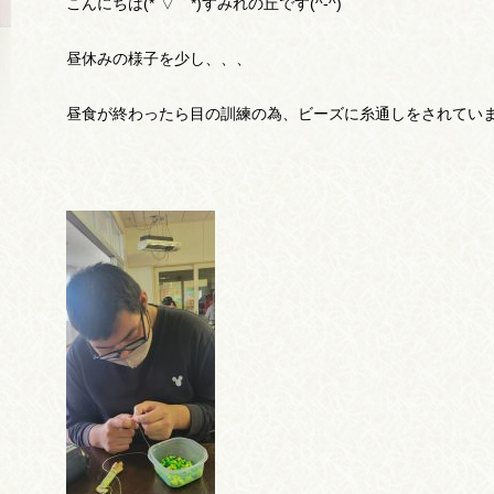
こんにちは(*´▽｀*)すみれの丘です(^-^)
昼休みの様子を少し、、、
昼食が終わったら目の訓練の為、ビーズに糸通しをされています(੭ु