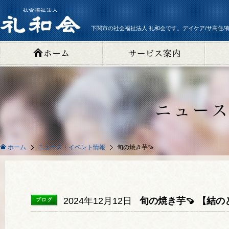
下関市の社会福祉法人 礼和会です。デイケア/サ高住/
ニュース・イベント情報
旬の焼き芋🍠
ホーム
2024年12月12日
旬の焼き芋🍠 【結