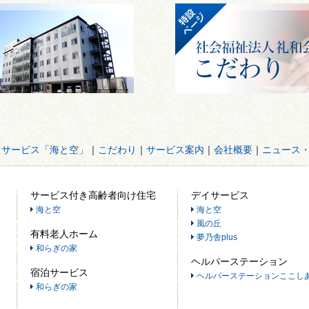
イサービス「海と空」
｜
こだわり
｜
サービス案内
｜
会社概要
｜
ニュース
サービス付き高齢者向け住宅
デイサービス
海と空
海と空
風の丘
有料老人ホーム
夢乃舎plus
和らぎの家
ヘルパーステーション
宿泊サービス
ヘルパーステーションここし
和らぎの家