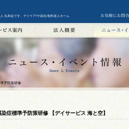
人 礼和会です。デイケア/サ高住/有料老人ホーム
標準予防策研修
感染症標準予防策研修 【デイサービス 海と空】