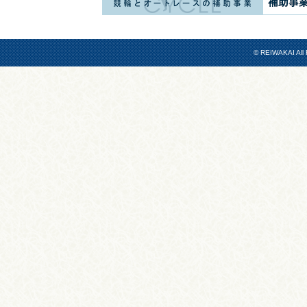
© REIWAKAI All 