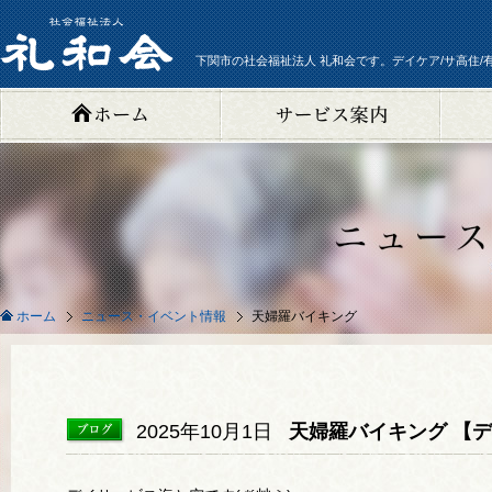
下関市の社会福祉法人 礼和会です。デイケア/サ高住/
ニュース・イベント情報
天婦羅バイキング
ホーム
2025年10月1日
天婦羅バイキング 【デ