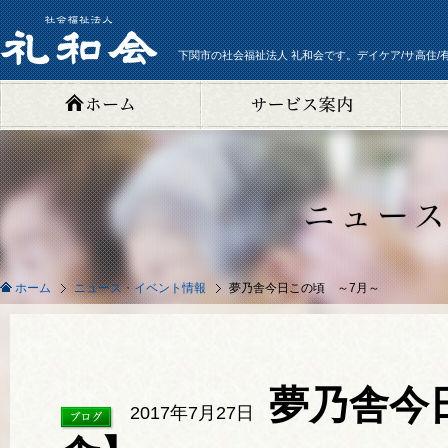
下関市の社会福祉法人 礼和会です。デイケア/サ高住/
ニュース・イベント情報
夢乃舎今日この頃 ～7月～
ホーム
夢乃舎今
2017年7月27日