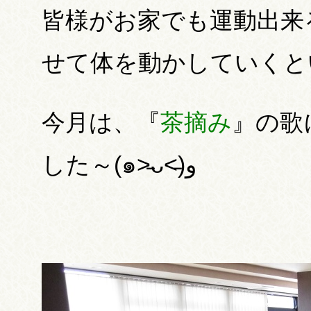
皆様がお家でも運動出来
せて体を動かしていくと
今月は、『
茶摘み
』の歌
した～(๑˃̵ᴗ˂̵)و