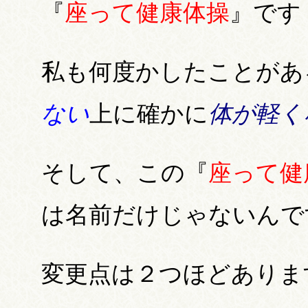
『
座って健康体操
』です
私も何度かしたことがあ
ない
上に確かに
体が軽く
そして、この『
座って健
は名前だけじゃないんで
変更点は２つほどありま