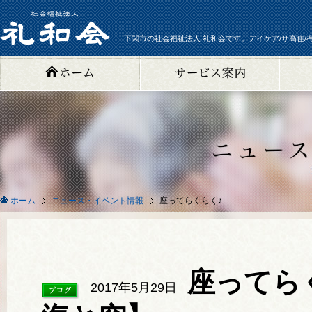
下関市の社会福祉法人 礼和会です。デイケア/サ高住/
ニュース・イベント情報
座ってらくらく♪
ホーム
座ってら
2017年5月29日