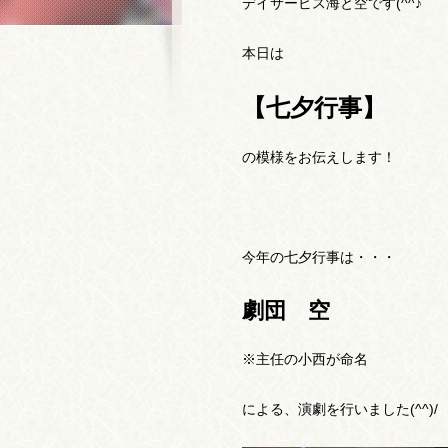
デイサービス海と空です(^^♪
本日は
【七夕行事】
の模様をお伝えします！
今年の七夕行事は・・・
劇団 空
※主任の小西が命名
による、演劇を行いました(^^)/