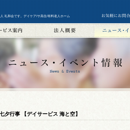
人 礼和会です。デイケア/サ高住/有料老人ホーム
事
七夕行事 【デイサービス 海と空】