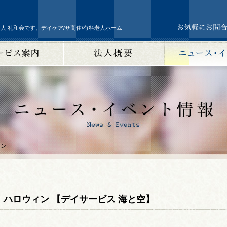
人 礼和会です。デイケア/サ高住/有料老人ホーム
ィン
ハロウィン 【デイサービス 海と空】