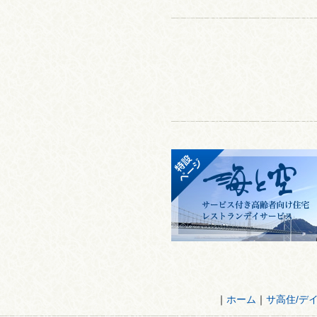
｜
ホーム
｜
サ高住/デ