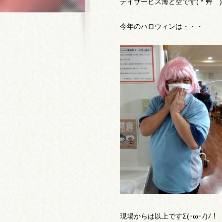
デイサービス海と空です( *´艸｀)
今年のハロウィンは・・・
現場からは以上ですΣ(･ω･ﾉ)ﾉ！