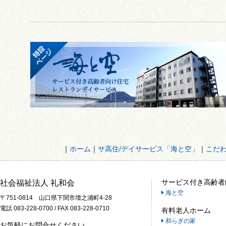
｜
ホーム
｜
サ高住/デイサービス「海と空」
｜
こだ
サービス付き高齢者
社会福祉法人 礼和会
海と空
〒751-0814 山口県下関市壇之浦町4-28
電話 083-228-0700 / FAX 083-228-0710
有料老人ホーム
和らぎの家
お気軽にお問合せください。