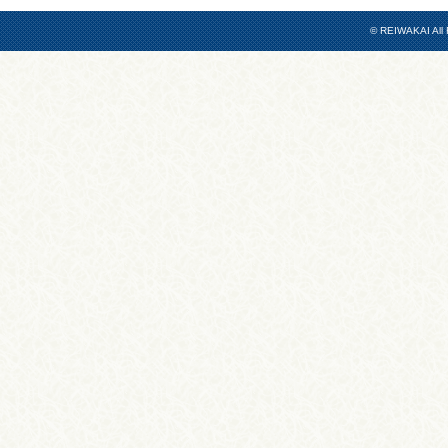
© REIWAKAI All 