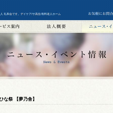
人 礼和会です。デイケア/サ高住/有料老人ホーム
ひな祭 【夢乃舎】