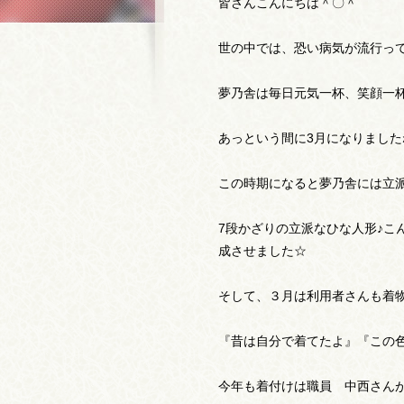
皆さんこんにちは＾〇＾
世の中では、恐い病気が流行っ
夢乃舎は毎日元気一杯、笑顔一杯
あっという間に3月になりまし
この時期になると夢乃舎には立
7段かざりの立派なひな人形♪
成させました☆
そして、３月は利用者さんも着
『昔は自分で着てたよ』『この
今年も着付けは職員 中西さん