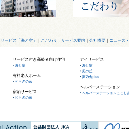
イサービス「海と空」
｜
こだわり
｜
サービス案内
｜
会社概要
｜
ニュース
サービス付き高齢者向け住宅
デイサービス
海と空
海と空
風の丘
有料老人ホーム
夢乃舎plus
和らぎの家
ヘルパーステーション
宿泊サービス
ヘルパーステーションここし
和らぎの家