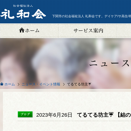
下関市の社会福祉法人 礼和会です。デイケア/サ高住/
ニュース・イベント情報
てるてる坊主☔
ホーム
2023年6月26日
てるてる坊主☔ 【結