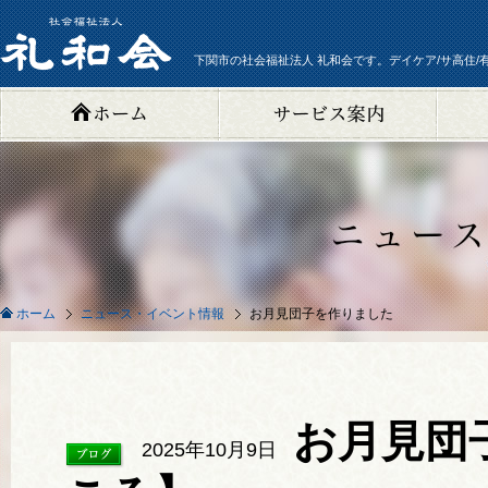
下関市の社会福祉法人 礼和会です。デイケア/サ高住/
ニュース・イベント情報
お月見団子を作りました
ホーム
お月見団
2025年10月9日